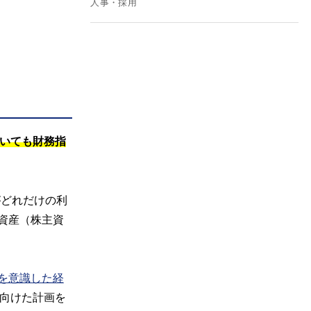
人事・採用
いても財務指
がどれだけの利
純資産（株主資
を意識した経
向けた計画を