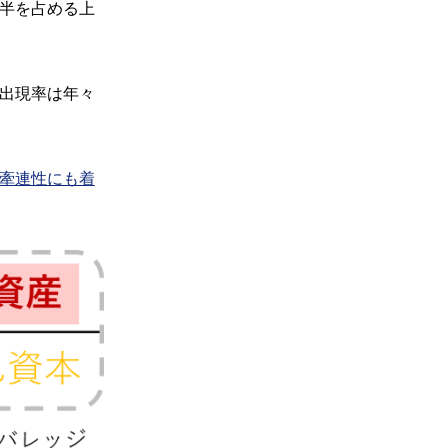
半を占める上
出現率は年々
の牽連性にも着