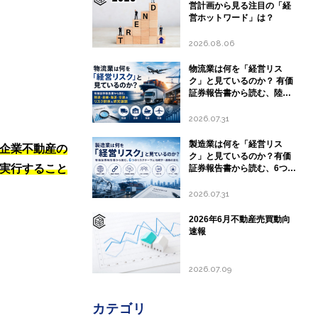
営計画から見る注目の「経
営ホットワード」は？
2026.08.06
物流業は何を「経営リス
ク」と見ているのか？ 有価
証券報告書から読む、陸
運・倉庫・海運・空運のリ
スク開示と経営課題
2026.07.31
製造業は何を「経営リス
企業不動産の
ク」と見ているのか？有価
実行すること
証券報告書から読む、6つの
リスクテーマと地政学・通
商の変化
2026.07.31
2026年6月不動産売買動向
速報
2026.07.09
カテゴリ