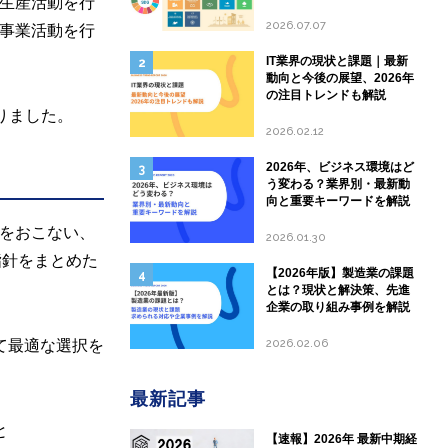
生産活動を行
して現状と課題を分析
2026.07.07
事業活動を行
IT業界の現状と課題｜最新
動向と今後の展望、2026年
の注目トレンドも解説
りました。
2026.02.12
2026年、ビジネス環境はど
う変わる？業界別・最新動
向と重要キーワードを解説
をおこない、
2026.01.30
指針をまとめた
【2026年版】製造業の課題
とは？現状と解決策、先進
企業の取り組み事例を解説
て最適な選択を
2026.02.06
最新記事
と
【速報】2026年 最新中期経