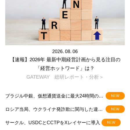
2026. 08. 06
【速報】2026年 最新中期経営計画から見る注目の
「経営ホットワード」は？
GATEWAY 総研レポート・分析＞
ブラジル中銀、仮想通貨送金に最大24時間の遅
NEW
延義務付け
ロシア当局、ウクライナ発詐欺に関与した違法
NEW
仮想通貨交換所を摘発 20人超拘束
サークル、USDCとCCTPをXレイヤーに導入
NEW