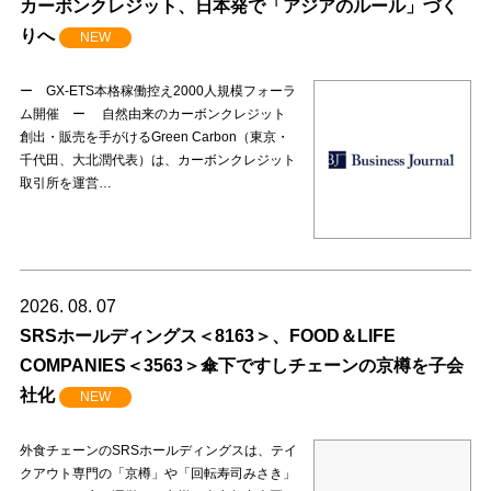
カーボンクレジット、日本発で「アジアのルール」づく
りへ
NEW
ー GX-ETS本格稼働控え2000人規模フォーラ
ム開催 ー 自然由来のカーボンクレジット
創出・販売を手がけるGreen Carbon（東京・
千代田、大北潤代表）は、カーボンクレジット
取引所を運営…
2026. 08. 07
SRSホールディングス＜8163＞、FOOD＆LIFE
COMPANIES＜3563＞傘下ですしチェーンの京樽を子会
社化
NEW
外食チェーンのSRSホールディングスは、テイ
クアウト専門の「京樽」や「回転寿司みさき」