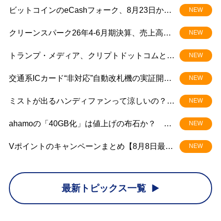
ビットコインのeCashフォーク、8月23日から3
NEW
段階で開始
クリーンスパーク26年4-6月期決算、売上高
NEW
30%減 BTC評価損で純損失
トランプ・メディア、クリプトドットコムとの
NEW
仮想通貨事業を縮小
交通系ICカード“非対応”自動改札機の実証開
NEW
始 タッチ決済やQRコード乗車の「入れな
ミストが出るハンディファンって涼しいの？
NEW
い」「出られない」の解消につながるか？
家電量販店でも買える「Aecooly Cold Air／
ahamoの「40GB化」は値上げの布石か？ 通
NEW
Cold Air Pro」を試す
信品質改善と料金設定で揺れるドコモの戦略
Vポイントのキャンペーンまとめ【8月8日最新
NEW
版】 最大1万～4万ポイントが当たるチャンス
最新トピックス一覧