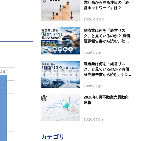
営計画から見る注目の「経
営ホットワード」は？
2026.08.06
物流業は何を「経営リス
ク」と見ているのか？ 有価
証券報告書から読む、陸
運・倉庫・海運・空運のリ
スク開示と経営課題
2026.07.31
製造業は何を「経営リス
ク」と見ているのか？有価
証券報告書から読む、6つの
リスクテーマと地政学・通
商の変化
2026.07.31
2026年6月不動産売買動向
速報
2026.07.09
カテゴリ