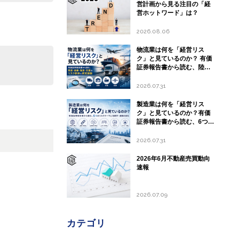
営計画から見る注目の「経
営ホットワード」は？
2026.08.06
物流業は何を「経営リス
ク」と見ているのか？ 有価
証券報告書から読む、陸
運・倉庫・海運・空運のリ
スク開示と経営課題
2026.07.31
製造業は何を「経営リス
ク」と見ているのか？有価
証券報告書から読む、6つの
リスクテーマと地政学・通
商の変化
2026.07.31
2026年6月不動産売買動向
速報
2026.07.09
カテゴリ