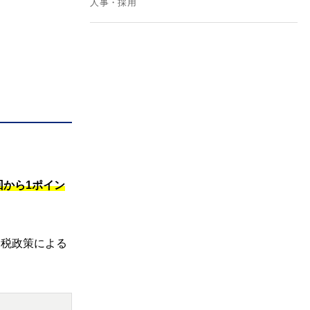
人事・採用
回から1ポイン
関税政策による