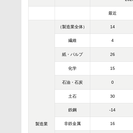
最近
（製造業全体）
14
繊維
4
紙・パルプ
26
化学
15
石油・石炭
0
土石
30
鉄鋼
-14
非鉄金属
16
製造業