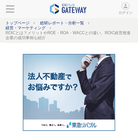
ログイン
トップページ
総研レポート・分析一覧
経営・マーケティング
ROICとは？メリットやROE・ROA・WACCとの違い、ROIC経営推進
企業の成功事例も紹介