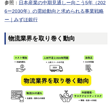
参照：
日本産業の中期見通しー向こう5年（202
6ー2030年）の需給動向と求められる事業戦略
ー｜みずほ銀行
物流業界を取り巻く動向