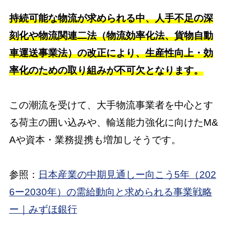
持続可能な物流が求められる中、人手不足の深
刻化や物流関連二法（物流効率化法、貨物自動
車運送事業法）の改正により、生産性向上・効
率化のための取り組みが不可欠となります。
この潮流を受けて、大手物流事業者を中心とす
る荷主の囲い込みや、輸送能力強化に向けたM&
Aや資本・業務提携も増加しそうです。
参照：
日本産業の中期見通しー向こう5年（202
6ー2030年）の需給動向と求められる事業戦略
ー｜みずほ銀行