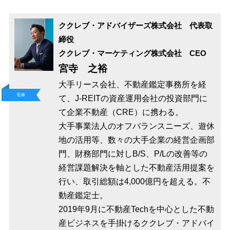
ククレブ・アドバイザーズ株式会社 代表取
締役
ククレブ・マーケティング株式会社 CEO
宮寺 之裕
大手リース会社、不動産鑑定事務所を経
監修
て、J-REITの資産運用会社の投資部門に
て企業不動産（CRE）に携わる。
大手事業法人のオフバランスニーズ、遊休
地の活用等、数々の大手企業の経営企画部
門、財務部門に対しB/S、P/Lの改善等の
経営課題解決を軸とした不動産活用提案を
行い、取引総額は4,000億円を超える。不
動産鑑定士。
2019年9月に不動産Techを中心とした不動
産ビジネスを手掛けるククレブ・アドバイ