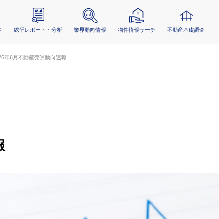
ジ
総研レポート・分析
業界動向情報
物件情報サーチ
不動産基礎調査
026年6月不動産売買動向速報
報