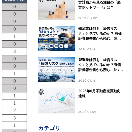
営計画から見る注目の「経
営ホットワード」は？
2026.08.06
物流業は何を「経営リス
ク」と見ているのか？ 有価
証券報告書から読む、陸
運・倉庫・海運・空運のリ
スク開示と経営課題
2026.07.31
製造業は何を「経営リス
ク」と見ているのか？有価
証券報告書から読む、6つの
リスクテーマと地政学・通
商の変化
2026.07.31
2026年6月不動産売買動向
速報
2026.07.09
カテゴリ