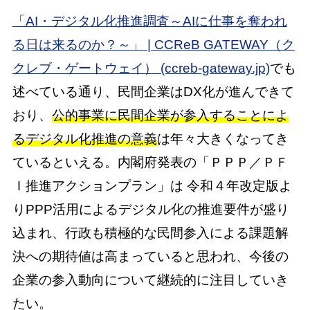
「AI・デジタル化推進調査～AIに仕事を奪われ
る日は来るのか？～」 | CCReB GATEWAY（ク
クレブ・ゲートウェイ） (ccreb-gateway.jp)
でも
述べている通り、民間企業はDX化が進んできて
おり、
公的事業に民間企業が参入することによ
るデジタル化推進の意義
は年々大きくなってき
ているといえる。内閣府発表の「ＰＰＰ／ＰＦ
Ｉ推進アクションプラン」は 令和４年改定版よ
りPPP活用によるデジタル化の推進要件が盛り
込まれ、行政も積極的な民間参入による課題解
決への期待値は高まっていると思われ、今後の
企業の参入動向について継続的に注目していき
たい。