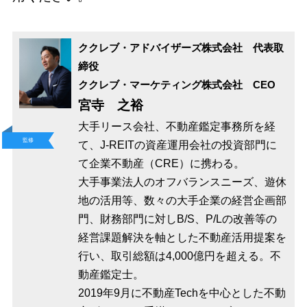
ククレブ・アドバイザーズ株式会社 代表取
締役
ククレブ・マーケティング株式会社 CEO
宮寺 之裕
大手リース会社、不動産鑑定事務所を経
監修
て、J-REITの資産運用会社の投資部門に
て企業不動産（CRE）に携わる。
大手事業法人のオフバランスニーズ、遊休
地の活用等、数々の大手企業の経営企画部
門、財務部門に対しB/S、P/Lの改善等の
経営課題解決を軸とした不動産活用提案を
行い、取引総額は4,000億円を超える。不
動産鑑定士。
2019年9月に不動産Techを中心とした不動