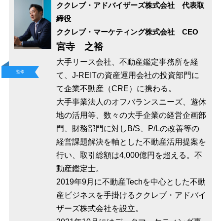
ククレブ・アドバイザーズ株式会社 代表取
締役
ククレブ・マーケティング株式会社 CEO
宮寺 之裕
大手リース会社、不動産鑑定事務所を経
監修
て、J-REITの資産運用会社の投資部門に
て企業不動産（CRE）に携わる。
大手事業法人のオフバランスニーズ、遊休
地の活用等、数々の大手企業の経営企画部
門、財務部門に対しB/S、P/Lの改善等の
経営課題解決を軸とした不動産活用提案を
行い、取引総額は4,000億円を超える。不
動産鑑定士。
2019年9月に不動産Techを中心とした不動
産ビジネスを手掛けるククレブ・アドバイ
ザーズ株式会社を設立。