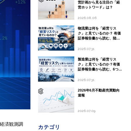
営計画から見る注目の「経
営ホットワード」は？
2026.08.06
物流業は何を「経営リス
ク」と見ているのか？ 有価
証券報告書から読む、陸
運・倉庫・海運・空運のリ
スク開示と経営課題
2026.07.31
製造業は何を「経営リス
ク」と見ているのか？有価
証券報告書から読む、6つの
リスクテーマと地政学・通
商の変化
2026.07.31
2026年6月不動産売買動向
速報
2026.07.09
経済観測調
カテゴリ