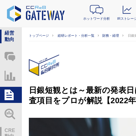
ホットワード分析
IRストレー
経営
トップページ
総研レポート・分析一覧
財務・経理
日銀
動向
ホットワード分析
IRストレージ
日銀短観とは～最新の発表日
総研レポート・分析
査項目をプロが解説【2022
業界動向情報
CRE