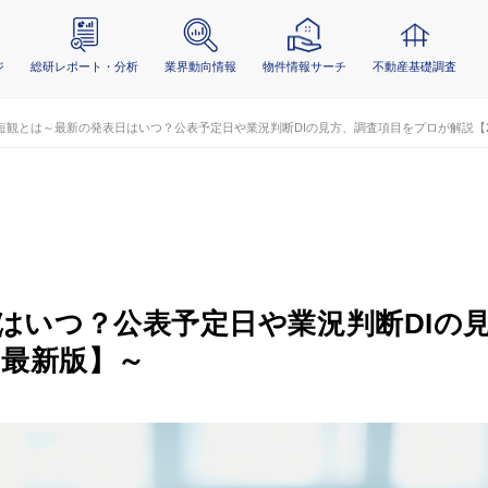
ジ
総研レポート・分析
業界動向情報
物件情報サーチ
不動産基礎調査
短観とは～最新の発表日はいつ？公表予定日や業況判断DIの見方、調査項目をプロが解説【2
はいつ？公表予定日や業況判断DIの
年最新版】～