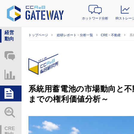
ホットワード分析
IRストレー
経営
トップページ
総研レポート・分析一覧
CRE・不動産
系
動向
ホットワード分析
IRストレージ
系統用蓄電池の市場動向と不動産
総研レポート・分析
までの権利価値分析～
業界動向情報
CRE