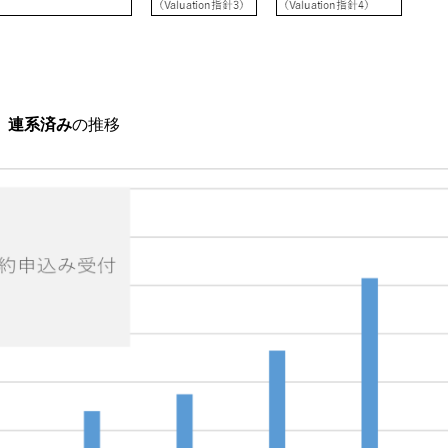
、連系済み
の推移