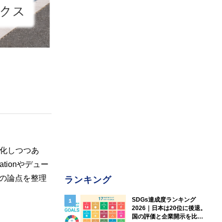
化しつつあ
ionやデュー
nの論点を整理
ランキング
SDGs達成度ランキング
2026｜日本は20位に後退。
国の評価と企業開示を比較