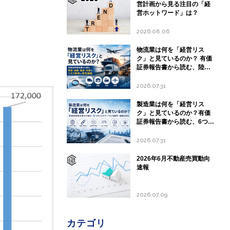
営計画から見る注目の「経
営ホットワード」は？
2026.08.06
物流業は何を「経営リス
ク」と見ているのか？ 有価
証券報告書から読む、陸
運・倉庫・海運・空運のリ
スク開示と経営課題
2026.07.31
製造業は何を「経営リス
ク」と見ているのか？有価
証券報告書から読む、6つの
リスクテーマと地政学・通
商の変化
2026.07.31
2026年6月不動産売買動向
速報
2026.07.09
カテゴリ