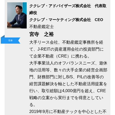
ククレブ・アドバイザーズ株式会社 代表取
締役
ククレブ・マーケティング株式会社 CEO
不動産鑑定士
宮寺 之裕
監修
大手リース会社、不動産鑑定事務所を経
て、J-REITの資産運用会社の投資部門に
て企業不動産（CRE）に携わる。
大手事業法人のオフバランスニーズ、遊休
地の活用等、数々の大手企業の経営企画部
門、財務部門に対しB/S、P/Lの改善等の
経営課題解決を軸とした不動産活用提案を
行い、取引総額は4,000億円を超え、CRE
戦略の立案から実行までを得意としてい
る。
2019年9月に不動産テックを中心とした不