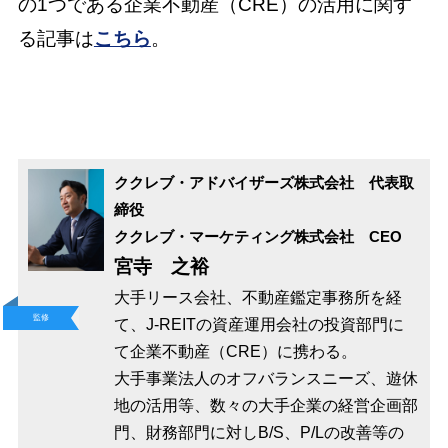
の1つである企業不動産（CRE）の活用に関す
る記事は
こちら
。
ククレブ・アドバイザーズ株式会社 代表取
締役
ククレブ・マーケティング株式会社 CEO
宮寺 之裕
大手リース会社、不動産鑑定事務所を経
監修
て、J-REITの資産運用会社の投資部門に
て企業不動産（CRE）に携わる。
大手事業法人のオフバランスニーズ、遊休
地の活用等、数々の大手企業の経営企画部
門、財務部門に対しB/S、P/Lの改善等の