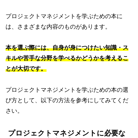
プロジェクトマネジメントを学ぶための本に
は、さまざまな内容のものがあります。
本を選ぶ際には、自身が身につけたい知識・ス
キルや苦手な分野を学べるかどうかを考えるこ
とが大切です。
プロジェクトマネジメントを学ぶための本の選
び方として、以下の方法を参考にしてみてくだ
さい。
プロジェクトマネジメントに必要な