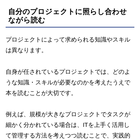
自分のプロジェクトに照らし合わせ
ながら読む
プロジェクトによって求められる知識やスキル
は異なります。
自身が任されているプロジェクトでは、どのよ
うな知識・スキルが必要なのかを考えたうえで
本を読むことが大切です。
例えば、規模が大きなプロジェクトでタスクが
細かく分かれている場合は、ITを上手く活用し
て管理する方法を考えつつ読むことで、実践的