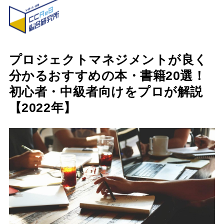
プロジェクトマネジメントが良く
分かるおすすめの本・書籍20選！
初心者・中級者向けをプロが解説
【2022年】