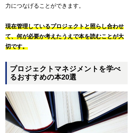
力につなげることができます。
現在管理しているプロジェクトと照らし合わせ
て、何が必要か考えたうえで本を読むことが大
切です。
プロジェクトマネジメントを学べ
るおすすめの本20選