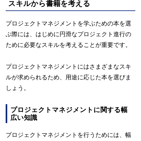
スキルから書籍を考える
プロジェクトマネジメントを学ぶための本を選
ぶ際には、はじめに円滑なプロジェクト進行の
ために必要なスキルを考えることが重要です。
プロジェクトマネジメントにはさまざまなスキ
ルが求められるため、用途に応じた本を選びま
しょう。
プロジェクトマネジメントに関する幅
広い知識
プロジェクトマネジメントを行うためには、幅