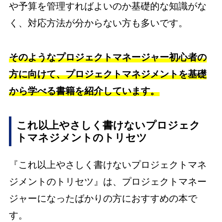
や予算を管理すればよいのか基礎的な知識がな
く、対応方法が分からない方も多いです。
そのようなプロジェクトマネージャー初心者の
方に向けて、プロジェクトマネジメントを基礎
から学べる書籍を紹介しています。
これ以上やさしく書けないプロジェク
トマネジメントのトリセツ
『これ以上やさしく書けないプロジェクトマネ
ジメントのトリセツ』は、プロジェクトマネー
ジャーになったばかりの方におすすめの本で
す。