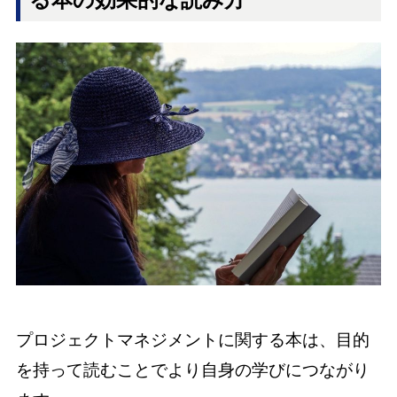
プロジェクトマネジメントに関する本は、目的
を持って読むことでより自身の学びにつながり