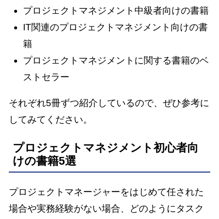
プロジェクトマネジメント中級者向けの書籍
IT関連のプロジェクトマネジメント向けの書
籍
プロジェクトマネジメントに関する書籍のベ
ストセラー
それぞれ5冊ずつ紹介しているので、ぜひ参考に
してみてください。
プロジェクトマネジメント初心者向
けの書籍5選
プロジェクトマネージャーをはじめて任された
場合や実務経験がない場合、どのようにタスク