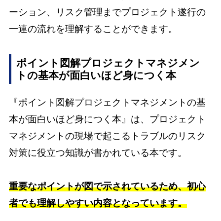
ーション、リスク管理までプロジェクト遂行の
一連の流れを理解することができます。
ポイント図解プロジェクトマネジメン
トの基本が面白いほど身につく本
『ポイント図解プロジェクトマネジメントの基
本が面白いほど身につく本』は、プロジェクト
マネジメントの現場で起こるトラブルのリスク
対策に役立つ知識が書かれている本です。
重要なポイントが図で示されているため、初心
者でも理解しやすい内容となっています。