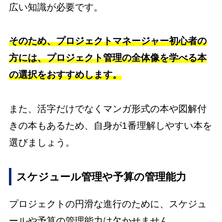
広い知識が必要です。
そのため、プロジェクトマネージャー初心者の
方には、プロジェクト管理の全体像を学べる本
の選択をおすすめします。
また、活字だけでなくマンガ形式の本や図解付
きの本もあるため、自身が1番理解しやすい本を
選びましょう。
スケジュール管理や予算の管理能力
プロジェクトの円滑な進行のために、スケジュ
ールや予算の管理能力は欠かせません。