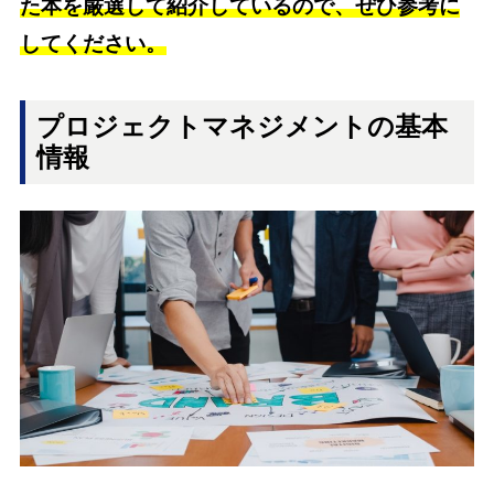
た本を厳選して紹介しているので、ぜひ参考に
してください。
プロジェクトマネジメントの基本
情報