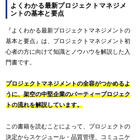
よくわかる最新プロジェクトマネジメ
ントの基本と要点
『よくわかる最新プロジェクトマネジメントの
基本と要点』は、プロジェクトマネジメント初
心者の方に向けて知識とノウハウを解説した入
門書です。
プロジェクトマネジメントの全容がつかめるよ
うに、架空の中堅企業のパーティープロジェク
トの流れを解説しています。
この書籍を読むことによって、プロジェクトの
決定からスケジュール・品質管理、コミュニケ