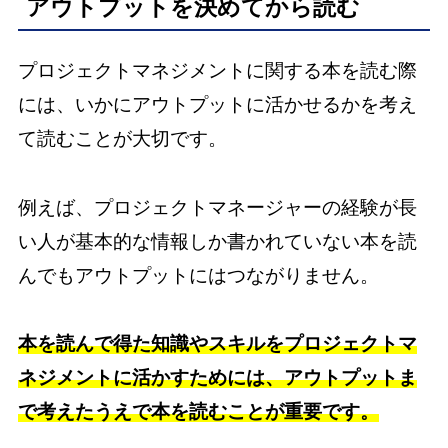
アウトプットを決めてから読む
プロジェクトマネジメントに関する本を読む際
には、いかにアウトプットに活かせるかを考え
て読むことが大切です。
例えば、プロジェクトマネージャーの経験が長
い人が基本的な情報しか書かれていない本を読
んでもアウトプットにはつながりません。
本を読んで得た知識やスキルをプロジェクトマ
ネジメントに活かすためには、アウトプットま
で考えたうえで本を読むことが重要です。