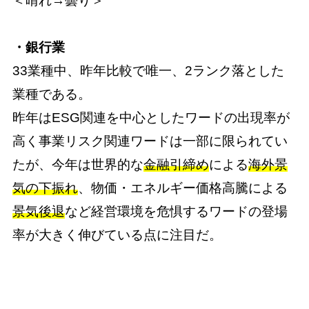
＜晴れ→曇り＞
・銀行業
33業種中、昨年比較で唯一、2ランク落とした
業種である。
昨年はESG関連を中心としたワードの出現率が
高く事業リスク関連ワードは一部に限られてい
たが、今年は世界的な
金融引締め
による
海外景
気の下振れ
、物価・エネルギー価格高騰による
景気後退
など経営環境を危惧するワードの登場
率が大きく伸びている点に注目だ。