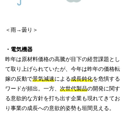
＜雨→曇り＞
・電気機器
昨年は原材料価格の高騰が目下の経営課題とし
て取り上げられていたが、今年は昨年の価格転
嫁の反動で
景気減速
による
成長鈍化
を危惧する
ワードが頻出。一方、
次世代製品
の開発に関す
る意欲的な方針を打ち出す企業も現れてきてお
り事業の成長への意欲的姿勢も垣間見える。