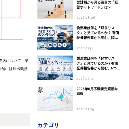
営計画から見る注目の「経
営ホットワード」は？
2026.08.06
物流業は何を「経営リス
ク」と見ているのか？ 有価
証券報告書から読む、陸
運・倉庫・海運・空運のリ
スク開示と経営課題
2026.07.31
製造業は何を「経営リス
売店について、業
ク」と見ているのか？有価
証券報告書から読む、6つの
店舗には届出義務
リスクテーマと地政学・通
商の変化
2026.07.31
2026年6月不動産売買動向
速報
2026.07.09
カテゴリ