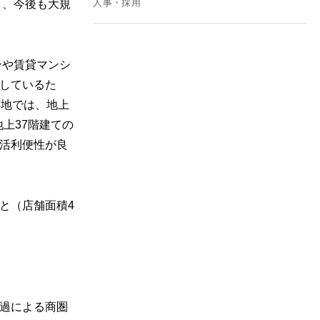
人事・採用
り、今後も大規
ンや賃貸マンシ
しているた
跡地では、地上
上37階建ての
活利便性が良
と（店舗面積4
過による商圏