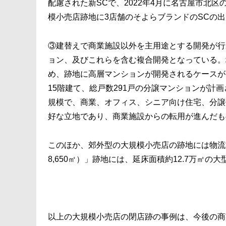
配慮された新SCで、2022年4月に名古屋市北
模小売店跡地に3店舗のそよらブランドのSCの
③建替えで商業施設以外を主用途とする開発が行
ョン、及びこれらを含む複合開発となっている。
め、跡地に高層マンションが開発されるケースが
15階建て、総戸数291戸の分譲マンションが計
規模で、商業、オフィス、シニア向け住宅、分譲
好な立地であり、商業施設からの転用が進んだも
このほか、郊外型の大規模小売店の跡地には物流
8,650㎡）」跡地には、延床面積約12.7万㎡
以上の大規模小売店の閉店跡の事例は、今後の商