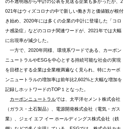
の不透明感から中計の公表を見送る企業も多かったが、2
021年はウィズコロナの中で新しい働き方と価値観が根付
き始め、2020年には多くの企業の中計に登場した「コロ
ナ感染症」などのコロナ関連ワードが、2021年では大幅
に出現率が減少した。
一方で、2020年同様、環境系ワードである、カーボン
ニュートラルやESGを中心とする持続可能な社会の実現
を目標とする企業は全業種満遍なく見られ、特にカーボ
ンニュートラルの増加率は前年比2,602%と大幅な増加を
記録しホットワードのTOP１となった。
カーボンニュートラル
では、太平洋セメント株式会社
（ガラス・土石製品）、電源開発株式会社（電気・ガス
業）、ジェイ エフ イー ホールディングス株式会社（鉄
鋼）などで多く出現している。
ESG
では、株式会社カナ