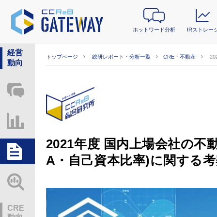
ホットワード分析
IRストレー
経営
トップページ
総研レポート・分析一覧
CRE・不動産
2
動向
ホットワード分析
IRストレージ
2021年度 国内上場会社の不
総研レポート・分析
A・自己資本比率)に関する考
業界動向情報
CRE