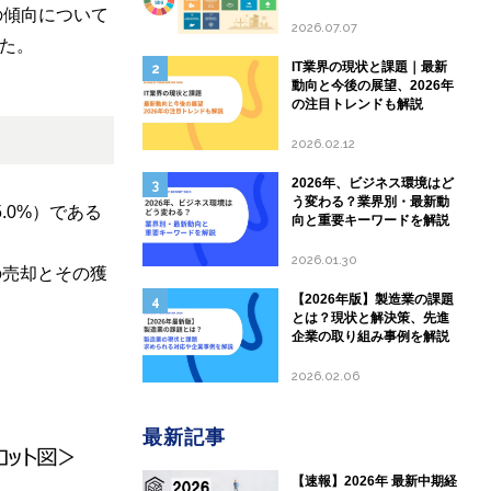
して現状と課題を分析
の傾向について
2026.07.07
た。
IT業界の現状と課題｜最新
動向と今後の展望、2026年
の注目トレンドも解説
2026.02.12
2026年、ビジネス環境はど
う変わる？業界別・最新動
.0%）である
向と重要キーワードを解説
2026.01.30
の売却とその獲
【2026年版】製造業の課題
とは？現状と解決策、先進
企業の取り組み事例を解説
2026.02.06
最新記事
【速報】2026年 最新中期経