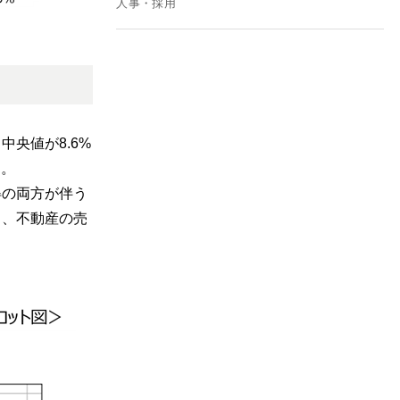
人事・採用
央値が8.6%
た。
得の両方が伴う
く、不動産の売