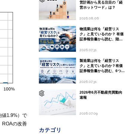
営計画から見る注目の「経
営ホットワード」は？
2026.08.06
物流業は何を「経営リス
ク」と見ているのか？ 有価
証券報告書から読む、陸
運・倉庫・海運・空運のリ
スク開示と経営課題
2026.07.31
製造業は何を「経営リス
ク」と見ているのか？有価
証券報告書から読む、6つの
リスクテーマと地政学・通
商の変化
2026.07.31
2026年6月不動産売買動向
速報
2026.07.09
1.9%）で
。ROAの改善
カテゴリ