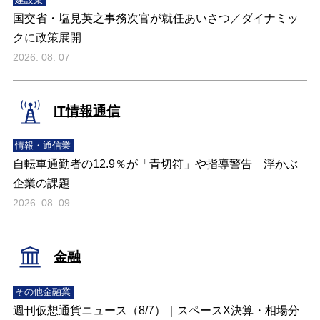
国交省・塩見英之事務次官が就任あいさつ／ダイナミッ
クに政策展開
2026. 08. 07
IT情報通信
情報・通信業
自転車通勤者の12.9％が「青切符」や指導警告 浮かぶ
企業の課題
2026. 08. 09
金融
その他金融業
週刊仮想通貨ニュース（8/7）｜スペースX決算・相場分