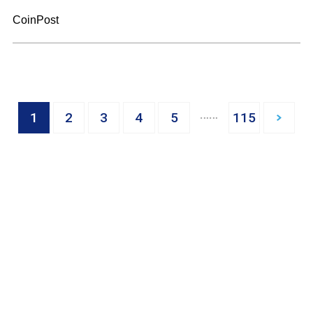
CoinPost
…
1
2
3
4
5
115