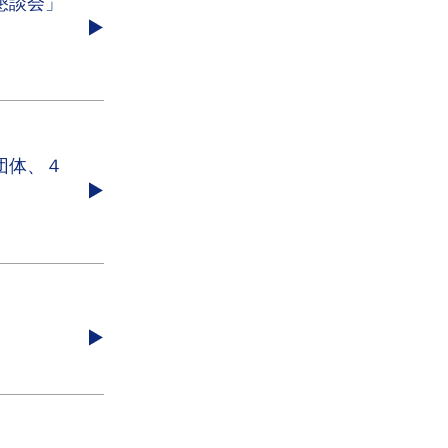
懇談会」
団体、４