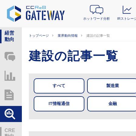
ホットワード分析
IRストレー
経営
トップページ
業界動向情報
建設の記事一覧
動向
建設の記事一覧
ホットワード分析
IRストレージ
すべて
製造業
総研レポート・分析
IT情報通信
金融
業界動向情報
CRE