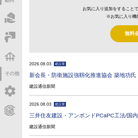
動向
お気に入り追加をすること
※お気に入り機
物件情報サーチ
無料
セミナー・研修
不動産基礎調査
2026.08.03
建設業
その他
新会長・防衛施設強靱化推進協会 築地功氏
建設通信新聞
ご利用ガイド
2026.08.03
建設業
CCReBサービスのご案内
三井住友建設・アンボンドPCaPC工法/国
建設通信新聞