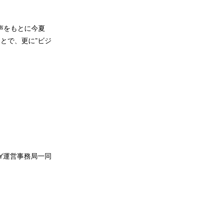
声をもとに今夏
とで、更に”ビジ
WAY運営事務局一同