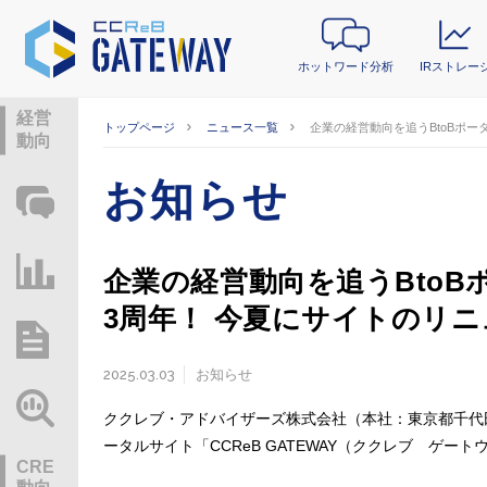
ホットワード分析
IRストレー
経営
トップページ
ニュース一覧
企業の経営動向を追うBtoBポータ
動向
お知らせ
ホットワード分析
IRストレージ
企業の経営動向を追うBtoBポ
3周年！ 今夏にサイトのリ
総研レポート・分析
2025.03.03
お知らせ
業界動向情報
ククレブ・アドバイザーズ株式会社（本社：東京都千代
ータルサイト「CCReB GATEWAY（ククレブ ゲート
CRE