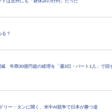
ントは意外にも「昼休みの行列」だった
わる？
削減 年商30億円超の経理を「週3日・パート1人」で回
ードリー・タンに聞く、米中AI競争で日本が勝つ道