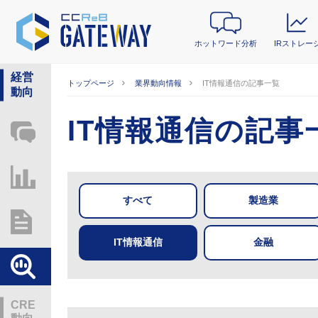
ホットワード分析
IRストレー
経営
トップページ
業界動向情報
IT情報通信の記事一覧
動向
IT情報通信の記事
ホットワード分析
IRストレージ
すべて
製造業
総研レポート・分析
IT情報通信
金融
業界動向情報
CRE