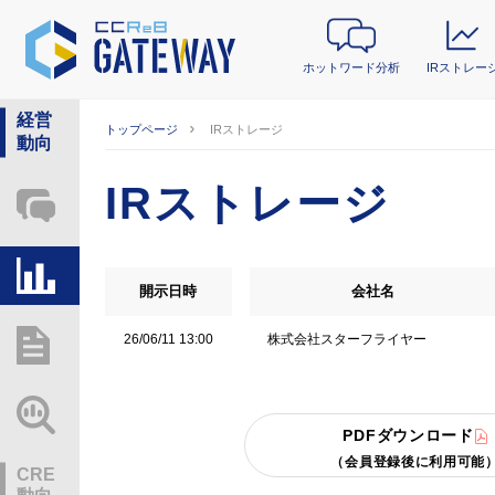
ホットワード分析
IRストレー
経営
トップページ
IRストレージ
動向
IRストレージ
ホットワード分析
IRストレージ
開示日時
会社名
株式会社スターフライヤー
26/06/11 13:00
総研レポート・分析
業界動向情報
PDFダウンロード
（会員登録後に利用可能
CRE