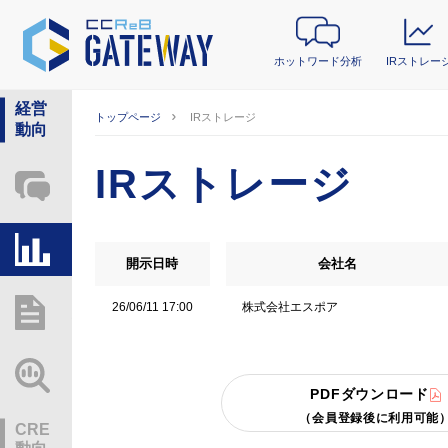
ホットワード分析
IRストレー
経営
トップページ
IRストレージ
動向
IRストレージ
ホットワード分析
IRストレージ
開示日時
会社名
株式会社エスポア
26/06/11 17:00
総研レポート・分析
業界動向情報
PDFダウンロード
（会員登録後に利用可能
CRE