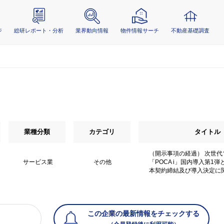
ジ
総研レポート・分析
業界動向情報
物件情報サーチ
不動産基礎調査
業種分類
カテゴリ
タイトル
（開示事項の経過） 次世
サービス業
その他
「POCA i」国内導入第1
本契約締結及び導入決定に
この企業の最新情報をチェックする