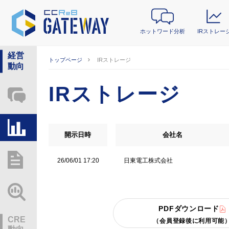
ホットワード分析
IRストレー
経営
トップページ
IRストレージ
動向
IRストレージ
ホットワード分析
IRストレージ
開示日時
会社名
総研レポート・分析
日東電工株式会社
26/06/01 17:20
業界動向情報
PDFダウンロード
CRE
（会員登録後に利用可能