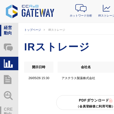
ホットワード分析
IRストレー
経営
トップページ
IRストレージ
動向
IRストレージ
ホットワード分析
IRストレージ
開示日時
会社名
アステラス製薬株式会社
26/05/26 15:30
総研レポート・分析
業界動向情報
PDFダウンロード
（会員登録後に利用可能
CRE