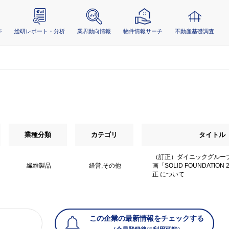
ジ
総研レポート・分析
業界動向情報
物件情報サーチ
不動産基礎調査
業種分類
カテゴリ
タイトル
（訂正）ダイニックグルー
繊維製品
経営,その他
画「SOLID FOUNDATION
正 について
この企業の最新情報をチェックする