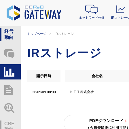
ホットワード分析
IRストレー
経営
トップページ
IRストレージ
動向
IRストレージ
ホットワード分析
IRストレージ
開示日時
会社名
総研レポート・分析
ＮＴＴ株式会社
26/05/09 08:00
業界動向情報
PDFダウンロード
CRE
（会員登録後に利用可能