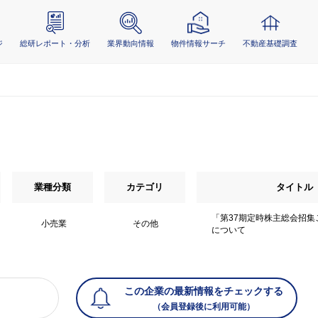
ジ
総研レポート・分析
業界動向情報
物件情報サーチ
不動産基礎調査
業種分類
カテゴリ
タイトル
「第37期定時株主総会招集
小売業
その他
について
この企業の最新情報をチェックする
（会員登録後に利用可能）
）