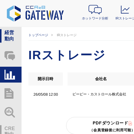
ホットワード分析
IRストレー
経営
トップページ
IRストレージ
動向
IRストレージ
ホットワード分析
IRストレージ
開示日時
会社名
総研レポート・分析
ビーピー・カストロール株式会社
26/05/08 12:00
業界動向情報
PDFダウンロード
CRE
（会員登録後に利用可能