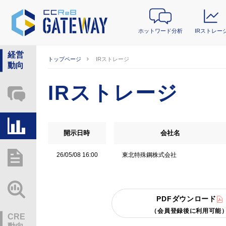
ホットワード分析
IRストレー
経営
トップページ
IRストレージ
動向
IRストレージ
ホットワード分析
IRストレージ
開示日時
会社名
東北特殊鋼株式会社
26/05/08 16:00
総研レポート・分析
業界動向情報
PDFダウンロード
（会員登録後に利用可能
CRE