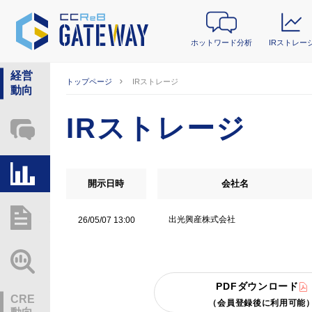
ホットワード分析
IRストレー
経営
トップページ
IRストレージ
動向
IRストレージ
ホットワード分析
IRストレージ
開示日時
会社名
総研レポート・分析
出光興産株式会社
26/05/07 13:00
業界動向情報
PDFダウンロード
CRE
（会員登録後に利用可能