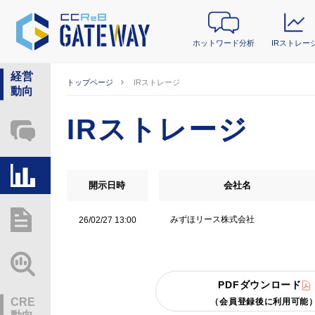
ホットワード分析
IRストレー
経営
トップページ
IRストレージ
動向
IRストレージ
ホットワード分析
IRストレージ
開示日時
会社名
総研レポート・分析
みずほリース株式会社
26/02/27 13:00
業界動向情報
PDFダウンロード
CRE
（会員登録後に利用可能