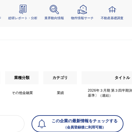
ジ
総研レポート・分析
業界動向情報
物件情報サーチ
不動産基礎調査
業種分類
カテゴリ
タイトル
2026年３月期 第３四半期
その他金融業
業績
基準〕（連結）
この企業の最新情報をチェックする
（会員登録後に利用可能）
）