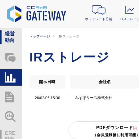
ホットワード分析
IRストレー
経営
トップページ
IRストレージ
動向
IRストレージ
ホットワード分析
IRストレージ
開示日時
会社名
総研レポート・分析
みずほリース株式会社
26/02/05 15:30
業界動向情報
PDFダウンロード
CRE
（会員登録後に利用可能