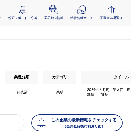
ジ
総研レポート・分析
業界動向情報
物件情報サーチ
不動産基礎調査
業種分類
カテゴリ
タイトル
2026年３月期 第３四半
卸売業
業績
基準］（連結）
この企業の最新情報をチェックする
（会員登録後に利用可能）
）