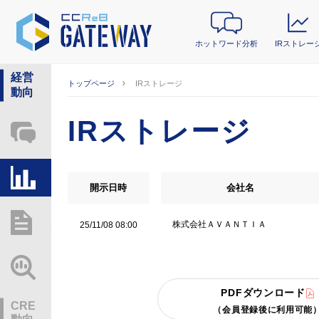
ホットワード分析
IRストレー
経営
トップページ
IRストレージ
動向
IRストレージ
ホットワード分析
IRストレージ
開示日時
会社名
総研レポート・分析
株式会社ＡＶＡＮＴＩＡ
25/11/08 08:00
業界動向情報
PDFダウンロード
CRE
（会員登録後に利用可能