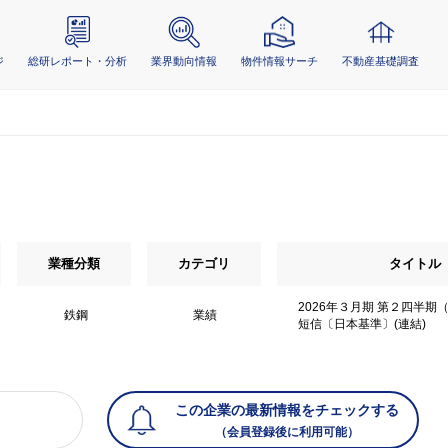
ジ
総研レポート・分析
業界動向情報
物件情報サーチ
不動産基礎調査
業種分類
カテゴリ
タイトル
2026年３月期 第２四半期
鉄鋼
業績
短信〔日本基準〕(連結)
この企業の最新情報をチェックする
（会員登録後に利用可能）
）