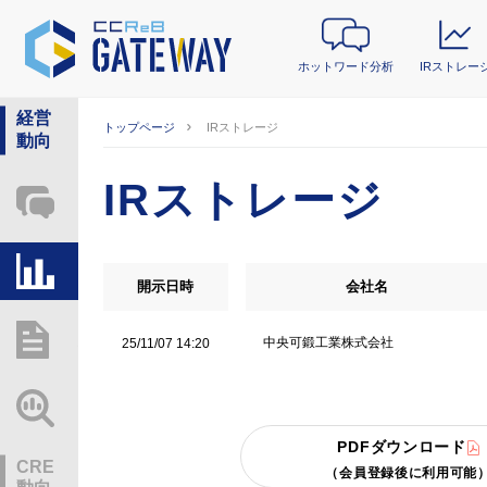
ホットワード分析
IRストレー
経営
トップページ
IRストレージ
動向
IRストレージ
ホットワード分析
IRストレージ
開示日時
会社名
総研レポート・分析
中央可鍛工業株式会社
25/11/07 14:20
業界動向情報
PDFダウンロード
CRE
（会員登録後に利用可能