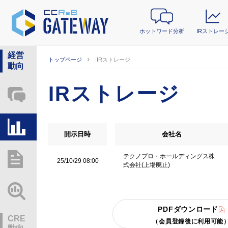
ホットワード分析
IRストレー
経営
トップページ
IRストレージ
動向
IRストレージ
ホットワード分析
IRストレージ
開示日時
会社名
テクノプロ・ホールディングス株
総研レポート・分析
25/10/29 08:00
式会社(上場廃止)
業界動向情報
PDFダウンロード
CRE
（会員登録後に利用可能