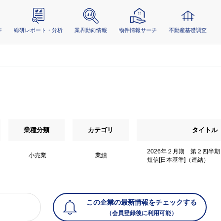
ジ
総研レポート・分析
業界動向情報
物件情報サーチ
不動産基礎調査
業種分類
カテゴリ
タイトル
2026年２月期 第２四半
小売業
業績
短信[日本基準]（連結）
この企業の最新情報をチェックする
（会員登録後に利用可能）
）