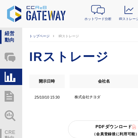
ホットワード分析
IRストレー
経営
トップページ
IRストレージ
動向
IRストレージ
ホットワード分析
IRストレージ
開示日時
会社名
総研レポート・分析
株式会社チヨダ
25/10/10 15:30
業界動向情報
PDFダウンロード
CRE
（会員登録後に利用可能