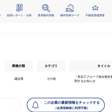
ジ
総研レポート・分析
業界動向情報
物件情報サーチ
不動産基礎調査
業種分類
カテゴリ
タイトル
「長谷工グループ統合報告書
建設業
その他
関するお知らせ
この企業の最新情報をチェックする
（会員登録後に利用可能）
）