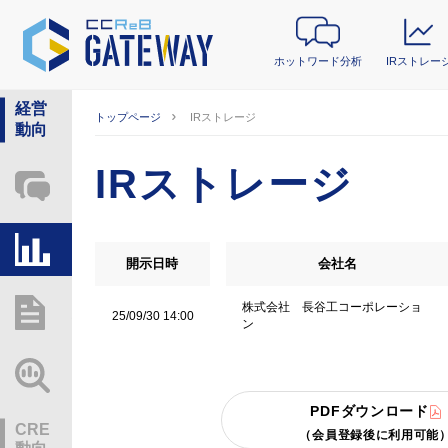
ホットワード分析
IRストレー
経営
トップページ
IRストレージ
動向
IRストレージ
ホットワード分析
IRストレージ
開示日時
会社名
株式会社 長谷工コーポレーショ
総研レポート・分析
25/09/30 14:00
ン
業界動向情報
PDFダウンロード
CRE
（会員登録後に利用可能