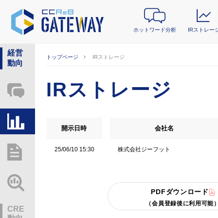
ホットワード分析
IRストレー
経営
トップページ
IRストレージ
動向
IRストレージ
ホットワード分析
IRストレージ
開示日時
会社名
株式会社ジーフット
25/06/10 15:30
総研レポート・分析
業界動向情報
PDFダウンロード
（会員登録後に利用可能
CRE