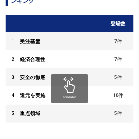
ンキング
登場数
1
7
受注基盤
件
2
7
経済合理性
件
3
5
安全の徹底
件
4
10
還元を実施
件
scrollable
5
5
重点領域
件