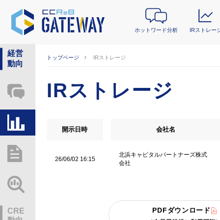
ホットワード分析
IRストレー
経営
トップページ
IRストレージ
動向
IRストレージ
ホットワード分析
IRストレージ
開示日時
会社名
総研レポート・分析
北浜キャピタルパートナーズ株式
26/06/02 16:15
会社
業界動向情報
PDFダウンロード
CRE