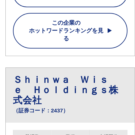
この企業の
ホットワードランキングを見
る
Ｓｈｉｎｗａ Ｗｉｓ
ｅ Ｈｏｌｄｉｎｇｓ株
式会社
（証券コード：2437）