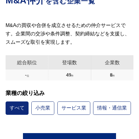
M&A仲介
を含む企業一覧
M&Aの買収や合併を成立させるための仲介サービスで
す。企業間の交渉や条件調整、契約締結などを支援し、
スムーズな取引を実現します。
総合順位
登場数
企業数
-
49
8
位
件
件
業種の絞り込み
すべて
小売業
サービス業
情報・通信業