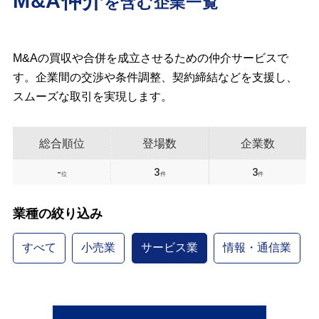
M&A仲介
を含む企業一覧
M&Aの買収や合併を成立させるための仲介サービスで
す。企業間の交渉や条件調整、契約締結などを支援し、
スムーズな取引を実現します。
総合順位
登場数
企業数
-
3
3
位
件
件
業種の絞り込み
すべて
小売業
サービス業
情報・通信業