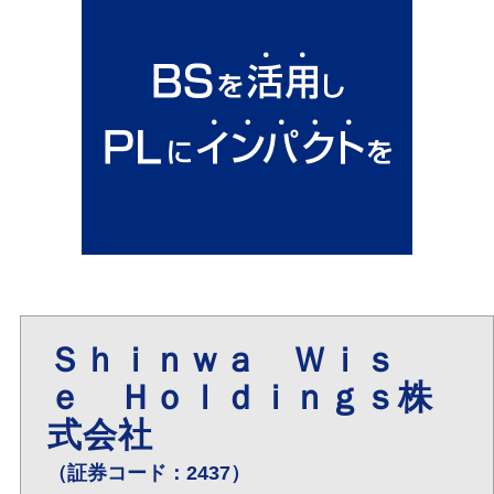
Ｓｈｉｎｗａ Ｗｉｓ
ｅ Ｈｏｌｄｉｎｇｓ株
式会社
（証券コード：2437）