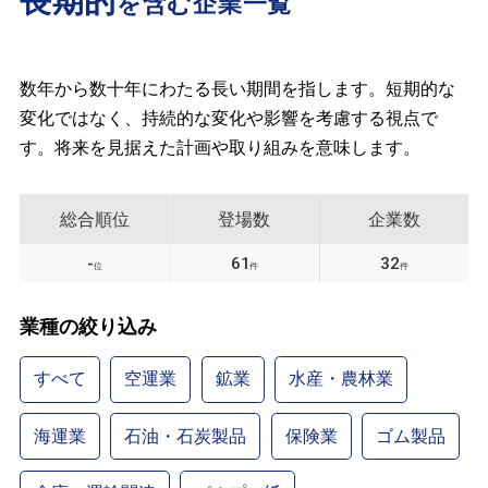
長期的
を含む企業一覧
数年から数十年にわたる長い期間を指します。短期的な
変化ではなく、持続的な変化や影響を考慮する視点で
す。将来を見据えた計画や取り組みを意味します。
総合順位
登場数
企業数
-
61
32
位
件
件
業種の絞り込み
すべて
空運業
鉱業
水産・農林業
海運業
石油・石炭製品
保険業
ゴム製品