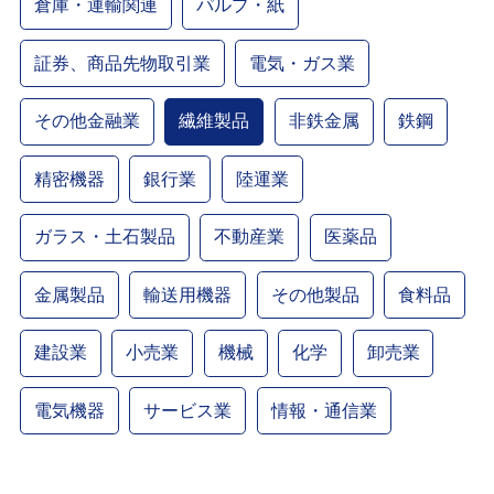
倉庫・運輸関連
パルプ・紙
証券、商品先物取引業
電気・ガス業
その他金融業
繊維製品
非鉄金属
鉄鋼
精密機器
銀行業
陸運業
ガラス・土石製品
不動産業
医薬品
金属製品
輸送用機器
その他製品
食料品
建設業
小売業
機械
化学
卸売業
電気機器
サービス業
情報・通信業